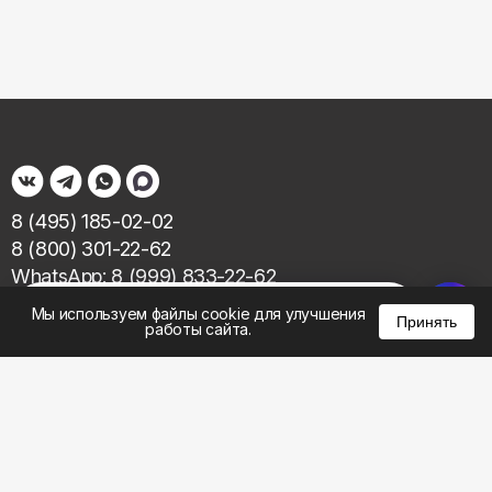
8 (495) 185-02-02
8 (800) 301-22-62
WhatsApp: 8 (999) 833-22-62
info@aeros.su
%
0
0
0
Мы используем файлы cookie для улучшения
Принять
Политика конфиденциальности
работы сайта.
1-й Волоколамский проезд, 10с16 метро
Панфиловская
Честные обзоры на климатическую технику: