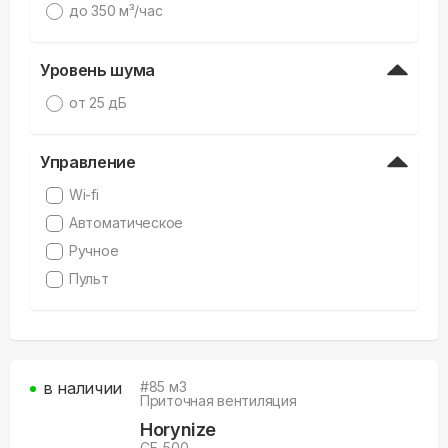
дo 350 м³/час
Уровень шума
от 25 дБ
Управление
Wi-fi
Автоматическое
Ручное
Пульт
в наличии
#
85
м3
Приточная вентиляция
Horynize
CF-500