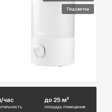
Подсветка
л/час
до 25 м²
ительность
площадь помещения