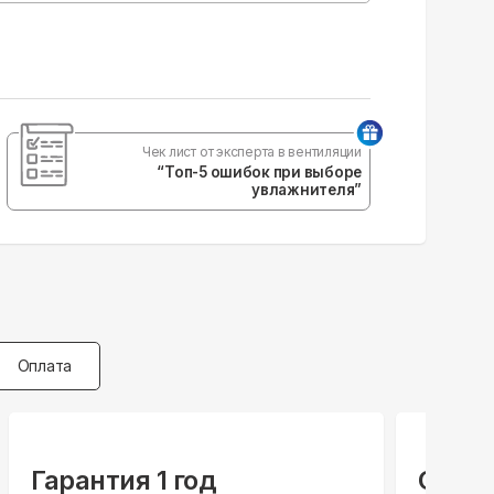
Чек лист от эксперта в вентиляции
“Топ-5 ошибок при выборе
увлажнителя”
Оплата
Гарантия 1 год
Спец