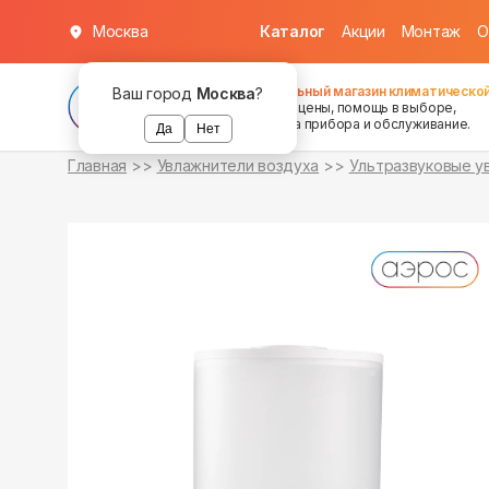
Москва
Каталог
Акции
Монтаж
О
в наличии
Федеральный магазин климатической
Ваш город
Москва
?
хорошие цены, помощь в выборе,
установка прибора и обслуживание.
Да
Нет
Главная
Увлажнители воздуха
Ультразвуковые у