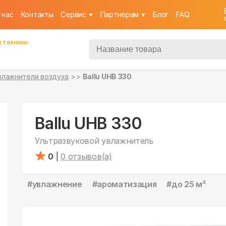
 нас
Контакты
Cервис
Партнерам
Блог
FAQ
 техники:
влажнители воздуха
Ballu UHB 330
Ballu UHB 330
Ультразвуковой увлажнитель
0
|
0
отзывов(а)
#
увлажнение
#
ароматизация
#
до 25 м²