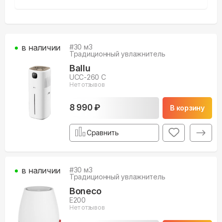
в наличии
#
30
м3
Традиционный увлажнитель
Ballu
UCC-260 C
Нет отзывов
8 990 ₽
В корзину
Сравнить
в наличии
#
30
м3
Традиционный увлажнитель
Boneco
E200
Нет отзывов