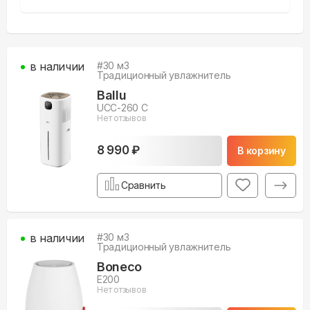
в наличии
#
30
м3
Традиционный увлажнитель
Ballu
UCC-260 C
Нет отзывов
8 990 ₽
В корзину
Сравнить
в наличии
#
30
м3
Традиционный увлажнитель
Boneco
E200
Нет отзывов