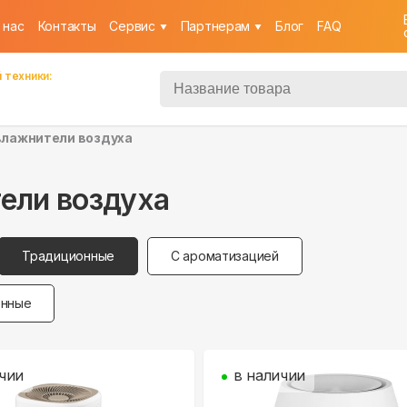
 нас
Контакты
Cервис
Партнерам
Блог
FAQ
 техники:
влажнители воздуха
ели воздуха
Традиционные
С ароматизацией
енные
чии
в наличии