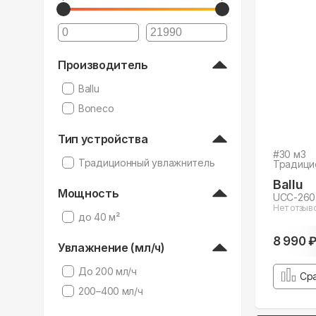
Производитель
Ballu
Boneco
Тип устройства
#
30
м3
Традиционный увлажнитель
Традици
Ballu
Мощность
UCC-260
Нет отзыв
до 40 м²
8 990 
Увлажнение (мл/ч)
До 200 мл/ч
Ср
200–400 мл/ч