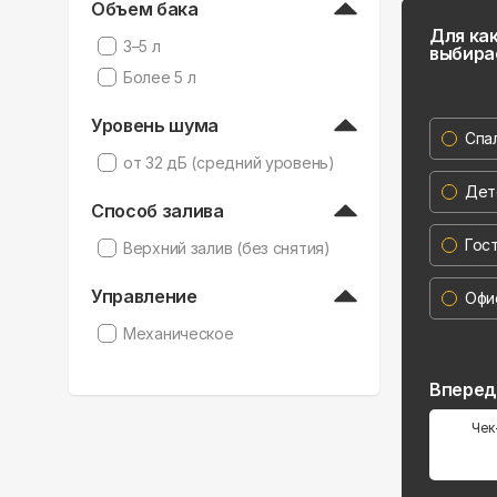
Объем бака
Для ка
3–5 л
выбира
Более 5 л
Уровень шума
Спа
от 32 дБ (средний уровень)
Дет
Способ залива
Гос
Верхний залив (без снятия)
Управление
Офи
Механическое
Впере
Чек