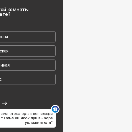
кой комнаты
ете?
льня
ская
тиная
с
д
-лист от эксперта в вентиляции
“Топ-5 ошибок при выборе
увлажнителя”