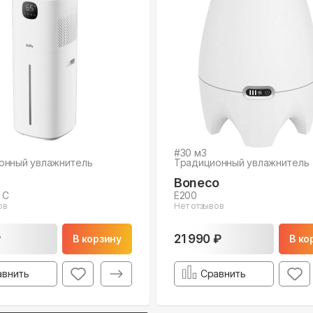
#
30
м3
онный увлажнитель
Традиционный увлажнитель
Boneco
 C
E200
ов
Нет отзывов
₽
21 990 ₽
В корзину
В ко
авнить
Сравнить