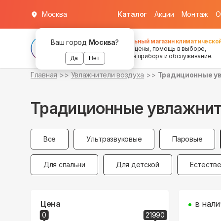
Москва
Каталог
Акции
Монтаж
О
Федеральный магазин климатической
Ваш город
Москва
?
хорошие цены, помощь в выборе,
установка прибора и обслуживание.
Да
Нет
Главная
Увлажнители воздуха
Традиционные у
Традиционные увлажнит
Все
Ультразвуковые
Паровые
Для спальни
Для детской
Естеств
Цена
в нали
0
21990