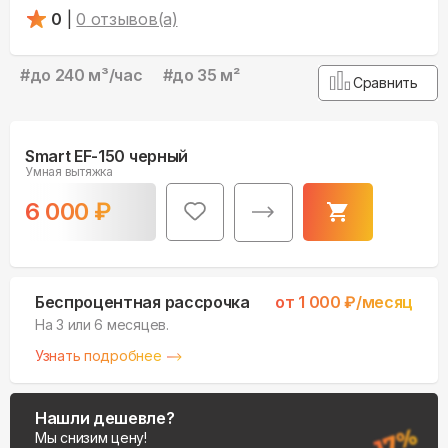
0
|
0
отзывов(а)
#
до 240 м³/час
#
до 35 м²
Сравнить
Smart EF-150 черный
Умная вытяжка
6 000
₽
Беспроцентная рассрочка
от
1 000
₽/месяц
На 3 или 6 месяцев.
Узнать подробнее
Нашли дешевле?
Мы снизим цену!