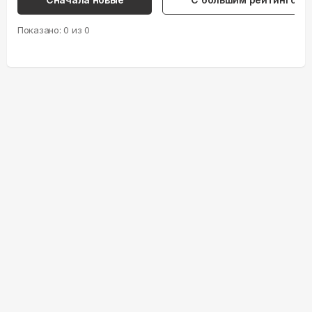
Показано:
0
из
0