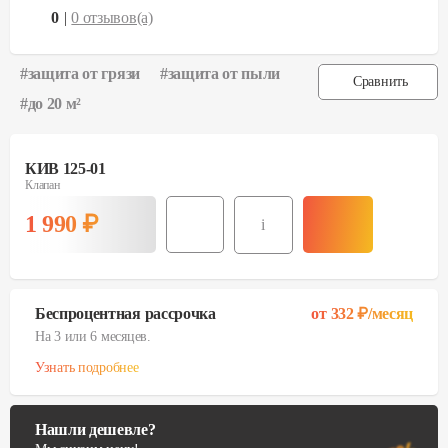
0
|
0
отзывов(а)
#
защита от грязи
#
защита от пыли
Сравнить
#
до 20 м²
КИВ 125-01
Клапан
1 990
₽
i
Беспроцентная рассрочка
от
332
₽/месяц
На 3 или 6 месяцев.
Узнать подробнее
Нашли дешевле?