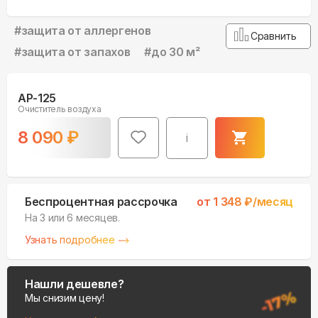
#
защита от аллергенов
Сравнить
#
защита от запахов
#
до 30 м²
AP-125
Очиститель воздуха
8 090
₽
i
Беспроцентная рассрочка
от
1 348
₽/месяц
На 3 или 6 месяцев.
Узнать подробнее
Нашли дешевле?
Мы снизим цену!