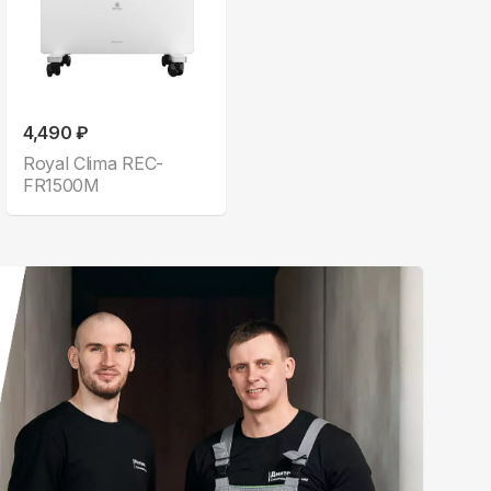
4,490 ₽
Royal Clima REC-
FR1500M