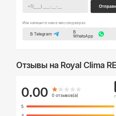
Отправ
Или напишите нам в мессенджерах:
В
В Telegram
WhatsApp
Отзывы на
Royal Clima 
0.00
0
отзывов(а)
5
4