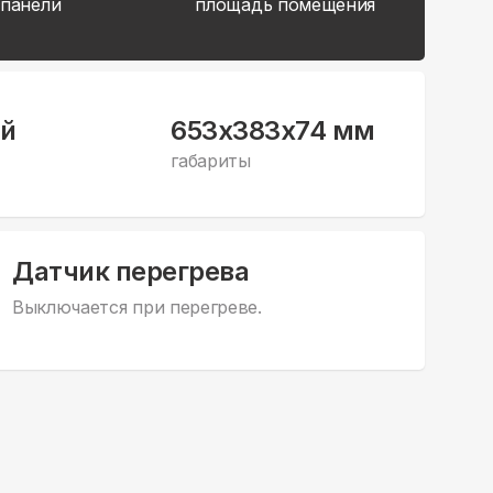
 панели
площадь помещения
й
653x383x74 мм
габариты
Датчик перегрева
Выключается при перегреве.