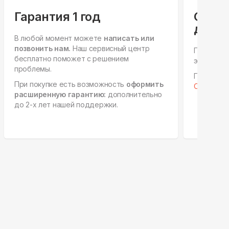
Гарантия 1 год
Спец
для ю
В любой момент можете
написать или
позвонить нам.
Наш сервисный центр
Персонал
бесплатно поможет с решением
этапах, е
проблемы.
Готовы к 
При покупке есть возможность
оформить
Отправить
расширенную гарантию:
дополнительно
до 2-х лет нашей поддержки.