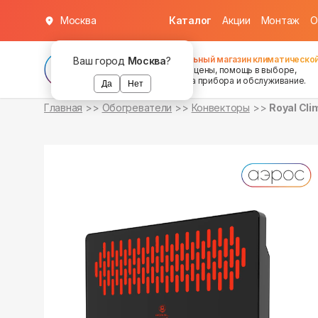
Москва
Каталог
Акции
Монтаж
О
уточняйте
уточняйте
о наличии
о наличии
Федеральный магазин климатической
Ваш город
Москва
?
хорошие цены, помощь в выборе,
установка прибора и обслуживание.
Да
Нет
Главная
Обогреватели
Конвекторы
Royal Cl