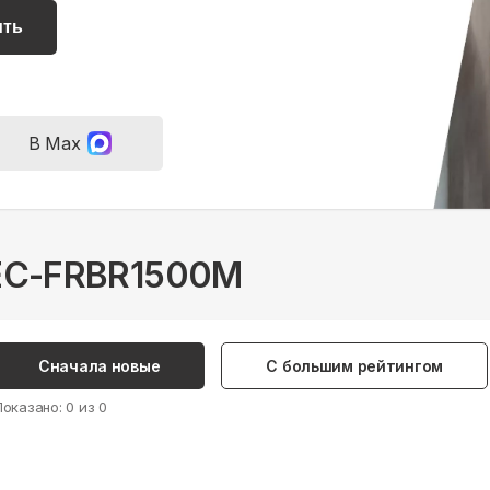
ить
В Max
REC-FRBR1500M
Сначала новые
С большим рейтингом
Показано:
0
из
0