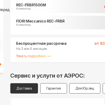
REC-FRBR1500M
Конвектор
FIORI Meccanico REC-FRBR
Конвектор
Беспроцентная рассрочка
от
83
На 3 или 6 месяцев.
Узнать подробнее
Сервис и услуги от АЭРОС:
Доставка
Гарантия
Для Юр.лиц