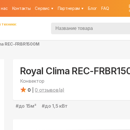
 нас
Контакты
Cервис
Партнерам
Блог
FAQ
 техники:
ima REC-FRBR1500M
Royal Clima REC-FRBR1
Конвектор
0
|
0
отзывов(а)
#
до 15м²
#
до 1,5 кВт