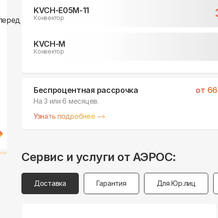
KVCH-E05M-11
Конвектор
KVCH-M
Конвектор
Беспроцентная рассрочка
от
66
На 3 или 6 месяцев.
Узнать подробнее
Сервис и услуги от АЭРОС:
Доставка
Гарантия
Для Юр.лиц