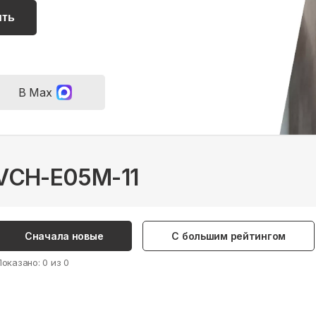
ить
В Max
KVCH-E05M-11
Сначала новые
С большим рейтингом
Показано:
0
из
0