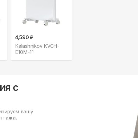
4,590 ₽
Kalashnikov KVCH-
E10M-11
ия с
изируем вашу
нтажа.