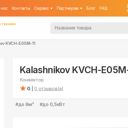
 нас
Контакты
Cервис
Партнерам
Блог
FAQ
 техники:
kov KVCH-E05M-11
Kalashnikov KVCH-E05M-
Конвектор
0
|
0
отзывов(а)
#
до 8м²
#
до 0,5кВт