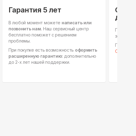
Гарантия 5 лет
Спец
для ю
В любой момент можете
написать или
позвонить нам.
Наш сервисный центр
Персонал
бесплатно поможет с решением
этапах, е
проблемы.
Готовы к 
При покупке есть возможность
оформить
Отправить
расширенную гарантию:
дополнительно
до 2-х лет нашей поддержки.