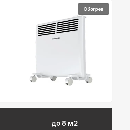
Обогрев
до 8 м2