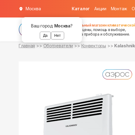
Москва
Каталог
Акции
Монтаж
О
уточняйте
уточняйте
о наличии
о наличии
Федеральный магазин климатической
Ваш город
Москва
?
хорошие цены, помощь в выборе,
установка прибора и обслуживание.
Да
Нет
Главная
Обогреватели
Конвекторы
Kalashni