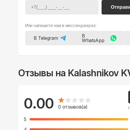
Отправ
Или напишите нам в мессенджерах:
В
В Telegram
WhatsApp
Отзывы на
Kalashnikov 
0.00
0
отзывов(а)
5
4