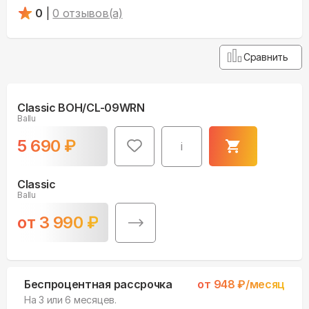
0
|
0
отзывов(а)
Сравнить
Classic BOH/CL-09WRN
Ballu
5 690
₽
i
Classic
Ballu
от
3 990
₽
Беспроцентная рассрочка
от
948
₽/месяц
На 3 или 6 месяцев.