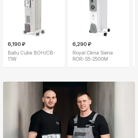
6,190 ₽
6,290 ₽
Ballu Cube BOH/CB-
Royal Clima Siena
11W
ROR-S5-2500M