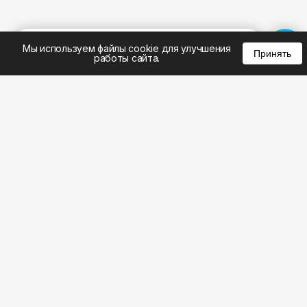
%
0
0
0
Мы используем файлы cookie для улучшения
Принять
работы сайта.
8 (495) 185-02-02
8 (800) 301-22-62
WhatsApp: 8 (999) 833-22-62
info@aeros.su
Политика конфиденциальности
1-й Волоколамский проезд, 10с16 метро