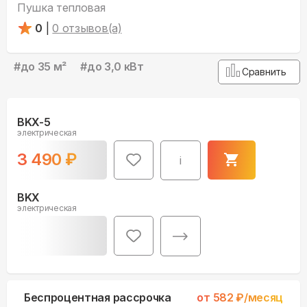
Пушка тепловая
0
|
0
отзывов(а)
#
до 35 м²
#
до 3,0 кВт
Сравнить
BKX-5
электрическая
3 490
₽
i
BKX
электрическая
Беспроцентная рассрочка
от
582
₽/месяц