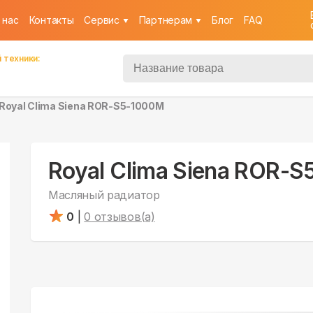
 нас
Контакты
Cервис
Партнерам
Блог
FAQ
 техники:
Royal Clima Siena ROR-S5-1000M
Royal Clima Siena ROR-
Масляный радиатор
0
|
0
отзывов(а)