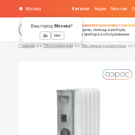
Москва
Каталог
Акции
Монтаж
О
уточняйте
уточняйте
о наличии
о наличии
Федеральный магазин климатической
Ваш город
Москва
?
хорошие цены, помощь в выборе,
установка прибора и обслуживание.
Да
Нет
Главная
Обогреватели
Масляные радиаторы