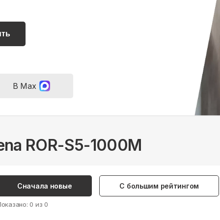
ить
В Max
Siena ROR-S5-1000M
Сначала новые
С большим рейтингом
Показано:
0
из
0