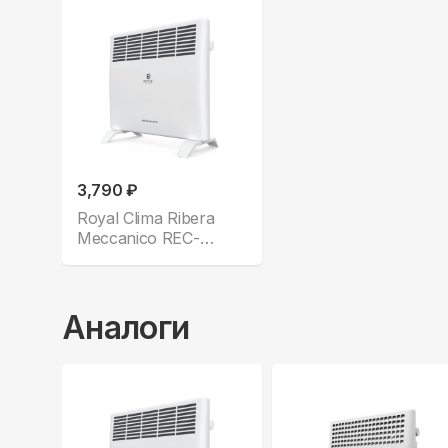
3,790 ₽
Royal Clima Ribera
Meccanico REC-
R1000M
Аналоги