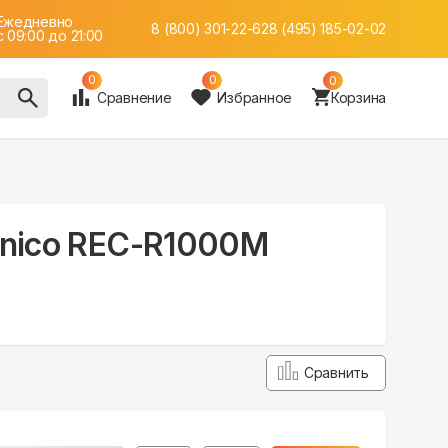
Ежедневно
8 (800) 301-22-62
8 (495) 185-02-02
c 09:00 до 21:00
0
0
0
Сравнение
Избранное
Корзина
canico REC-R1000M
Сравнить