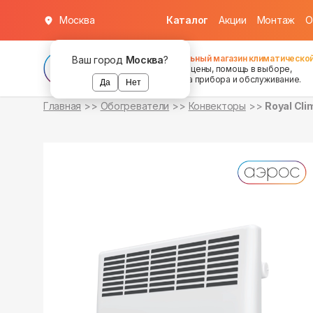
Москва
Каталог
Акции
Монтаж
О
уточняйте
уточняйте
о наличии
о наличии
Федеральный магазин климатической
Ваш город
Москва
?
хорошие цены, помощь в выборе,
установка прибора и обслуживание.
Да
Нет
Главная
Обогреватели
Конвекторы
Royal Cl