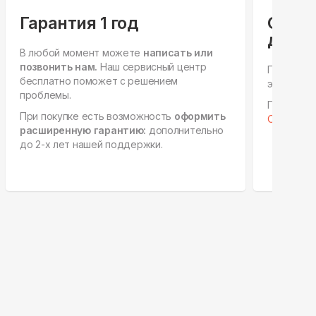
Гарантия 1 год
Спец
для ю
В любой момент можете
написать или
позвонить нам.
Наш сервисный центр
Персонал
бесплатно поможет с решением
этапах, е
проблемы.
Готовы к 
При покупке есть возможность
оформить
Отправить
расширенную гарантию:
дополнительно
до 2-х лет нашей поддержки.