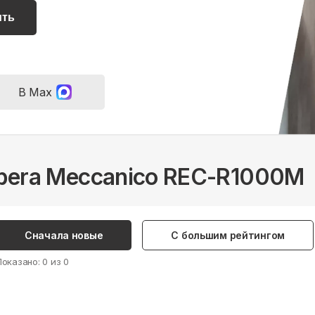
ить
В Max
Ribera Meccanico REC-R1000M
Сначала новые
С большим рейтингом
Показано:
0
из
0