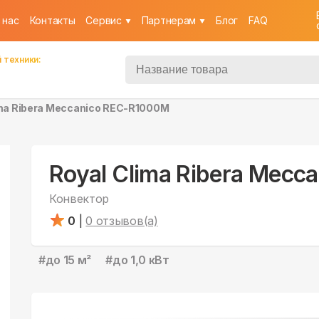
 нас
Контакты
Cервис
Партнерам
Блог
FAQ
 техники:
ima Ribera Meccanico REC-R1000M
Royal Clima Ribera Mec
Конвектор
0
|
0
отзывов(а)
#
до 15 м²
#
до 1,0 кВт