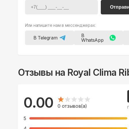
Отправ
Или напишите нам в мессенджерах:
В
В Telegram
WhatsApp
Отзывы на
Royal Clima 
0.00
0
отзывов(а)
5
4