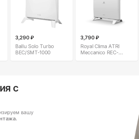
3,290 ₽
3,790 ₽
Ballu Solo Turbo
Royal Clima ATRI
BEC/SMT-1000
Meccanico REC-
A1000M
ия с
изируем вашу
нтажа.