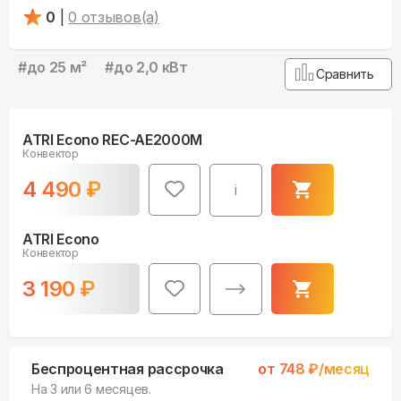
0
|
0
отзывов(а)
#
до 25 м²
#
до 2,0 кВт
Сравнить
ATRI Econo REC-AE2000M
Конвектор
4 490
₽
i
ATRI Econo
Конвектор
3 190
₽
Беспроцентная рассрочка
от
748
₽/месяц
На 3 или 6 месяцев.