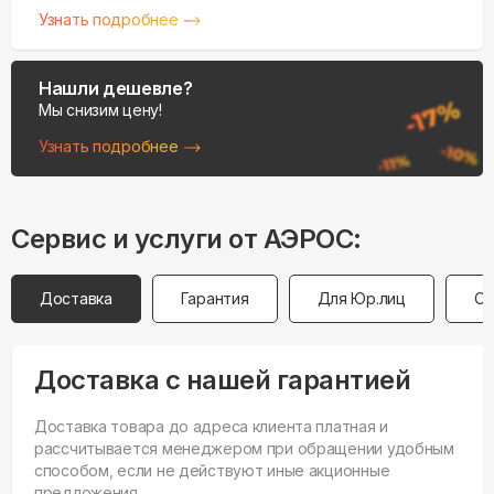
Узнать подробнее
Нашли дешевле?
Мы снизим цену!
Узнать подробнее
Сервис и услуги от АЭРОС:
Доставка
Гарантия
Для Юр.лиц
Оп
Доставка с нашей гарантией
Доставка товара до адреса клиента платная и
рассчитывается менеджером при обращении удобным
способом, если не действуют иные акционные
предложения.