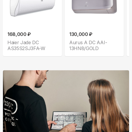
168,000 ₽
130,000 ₽
Haier Jade DC
Aurus A DC AAI-
AS35S2SJ3FA-W
13HN8/GOLD