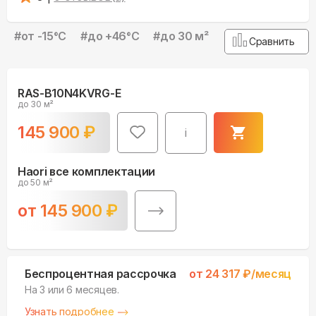
#
от -15°С
#
до +46°С
#
до 30 м²
Сравнить
RAS-B10N4KVRG-E
до 30 м²
145 900
₽
i
Haori все комплектации
до 50 м²
от
145 900
₽
Беспроцентная рассрочка
от
24 317
₽/месяц
На 3 или 6 месяцев.
Узнать подробнее