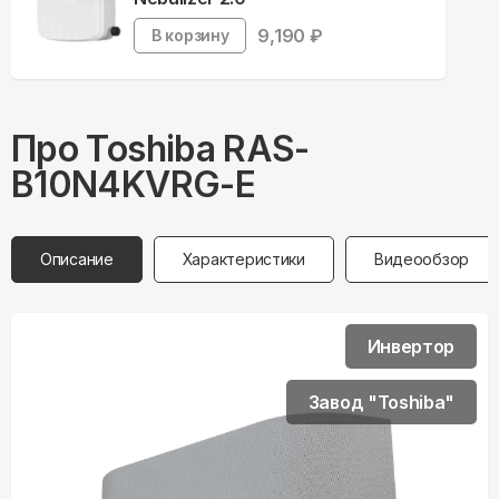
9,190
₽
В корзину
Про
Toshiba
RAS-
B10N4KVRG-E
Описание
Характеристики
Видеообзор
Инвертор
Завод "Toshiba"