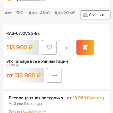
#
от -15°С
#
до +46°С
#
до 20 м²
Сравнить
RAS-07J2VSG-EE
до 20 м²
113 900
₽
i
Shorai Edge все комплектации
до 60 м²
от
113 900
₽
Беспроцентная рассрочка
от
18 983
₽/месяц
На 3 или 6 месяцев.
Узнать подробнее