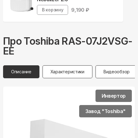
9,190
₽
В корзину
Про
Toshiba
RAS-07J2VSG-
EE
Описание
Характеристики
Видеообзор
Инвертор
Завод "Toshiba"