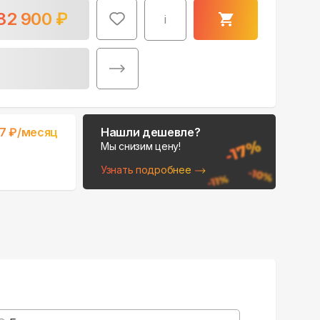
82 900
₽
i
Поможем выбрать
17
₽/месяц
Нашли дешевле?
место для монтажа:
Мы снизим цену!
В Telegram
Узнать подробнее
В WhatsApp