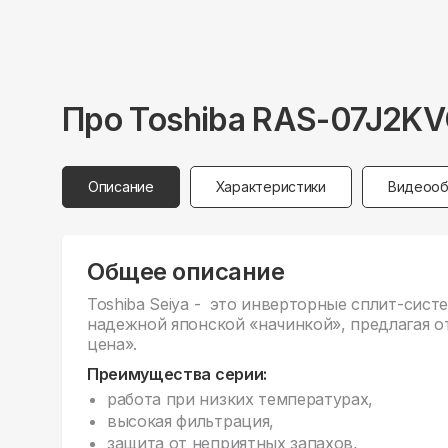
Про
Toshiba
RAS-07J2KV
Описание
Характеристики
Видеооб
Общее описание
Toshiba Seiya - это инверторные сплит-сис
надежной японской «начинкой», предлагая о
цена».
Преимущества серии:
работа при низких температурах,
высокая фильтрация,
защита от неприятных запахов,