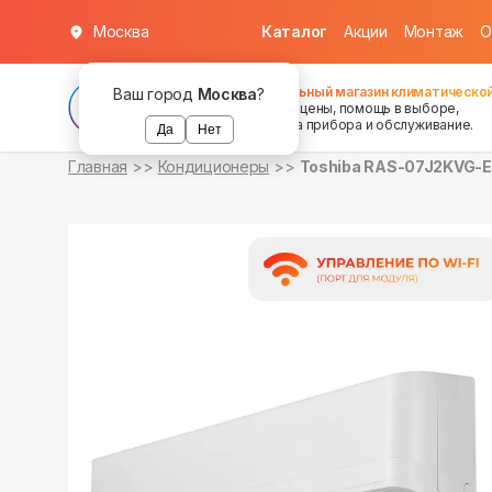
Москва
Каталог
Акции
Монтаж
О
в наличии
в наличии
Федеральный магазин климатической
Ваш город
Москва
?
хорошие цены, помощь в выборе,
установка прибора и обслуживание.
Да
Нет
Главная
Кондиционеры
Toshiba RAS-07J2KVG-