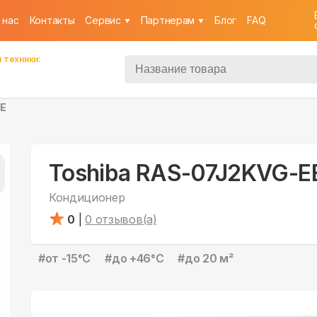
 нас
Контакты
Cервис
Партнерам
Блог
FAQ
 техники:
EE
Toshiba RAS-07J2KVG-E
Кондиционер
0
|
0
отзывов(а)
#
от -15°С
#
до +46°С
#
до 20 м²