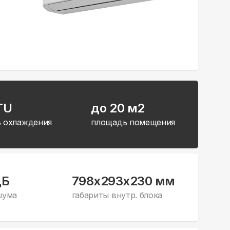
TU
до 20 м2
 охлаждения
площадь помещения
дБ
798x293x230 мм
шума
габариты внутр. блока