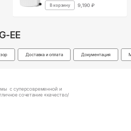
9,190
₽
В корзину
G-EE
зор
Доставка и оплата
Документация
темы с суперсовременной и
тличное сочетание «качество/