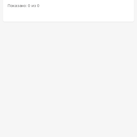
Показано:
0
из
0