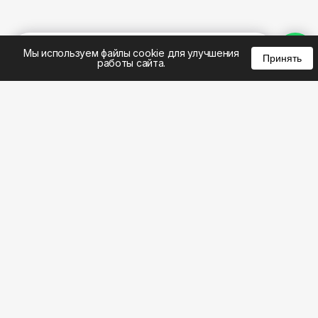
%
0
0
0
Мы используем файлы cookie для улучшения
Принять
работы сайта.
8 (495) 185-02-02
8 (800) 301-22-62
WhatsApp: 8 (999) 833-22-62
info@aeros.su
Политика конфиденциальности
1-й Волоколамский проезд, 10с16 метро
Панфиловская