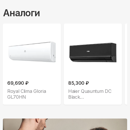
Аналоги
69,690 ₽
85,300 ₽
Royal Clima Gloria
Haier Quauntum DC
GL70HN
Black
AS70HQJ2HRA-B