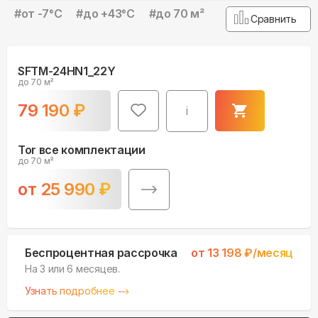
#
от -7°С
#
до +43°С
#
до 70 м²
Сравнить
SFTM-24HN1_22Y
до 70 м²
79 190
₽
i
Tor все комплектации
до 70 м²
от
25 990
₽
Беспроцентная рассрочка
от
13 198
₽/месяц
На 3 или 6 месяцев.
Узнать подробнее