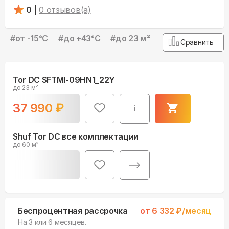
0
|
0
отзывов(а)
#
от -15°С
#
до +43°С
#
до 23 м²
Сравнить
Tor DC SFTMI-09HN1_22Y
до 23 м²
37 990
₽
i
Shuf Tor DC все комплектации
до 60 м²
Беспроцентная рассрочка
от
6 332
₽/месяц
На 3 или 6 месяцев.