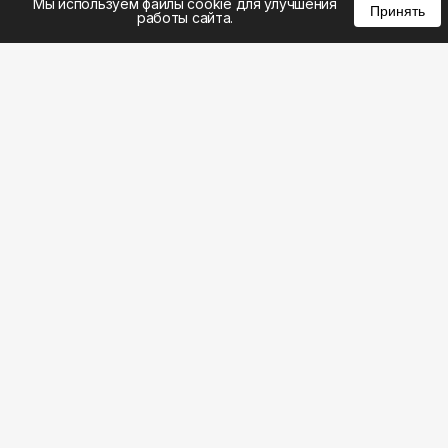
Мы используем файлы cookie для улучшения
Принять
работы сайта.
8 (495) 185-02-02
8 (800) 301-22-62
WhatsApp: 8 (999) 833-22-62
info@aeros.su
Политика конфиденциальности
1-й Волоколамский проезд, 10с16 метро
Панфиловская
Честные обзоры на климатическую технику: