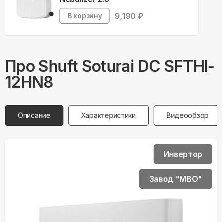
9,190
₽
В корзину
Про
Shuft
Soturai DC SFTHI-
12HN8
Описание
Характеристики
Видеообзор
Инвертор
Завод "MBO"