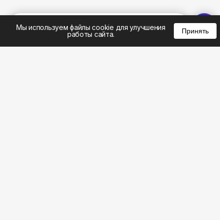
%
0
0
0
Мы используем файлы cookie для улучшения
Принять
работы сайта.
8 (495) 185-02-02
8 (800) 301-22-62
WhatsApp: 8 (999) 833-22-62
info@aeros.su
Политика конфиденциальности
1-й Волоколамский проезд, 10с16 метро
Панфиловская
Честные обзоры на климатическую технику: