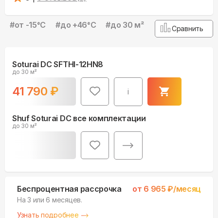
#
от -15°С
#
до +46°С
#
до 30 м²
Сравнить
Soturai DC SFTHI-12HN8
до 30 м²
41 790
₽
i
Shuf Soturai DC все комплектации
до 30 м²
Беспроцентная рассрочка
от
6 965
₽/месяц
На 3 или 6 месяцев.
Узнать подробнее