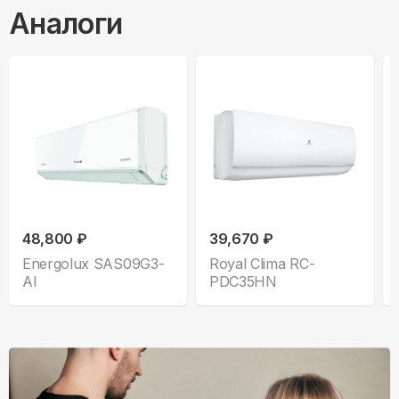
Аналоги
48,800 ₽
39,670 ₽
Energolux SAS09G3-
Royal Clima RC-
AI
PDC35HN