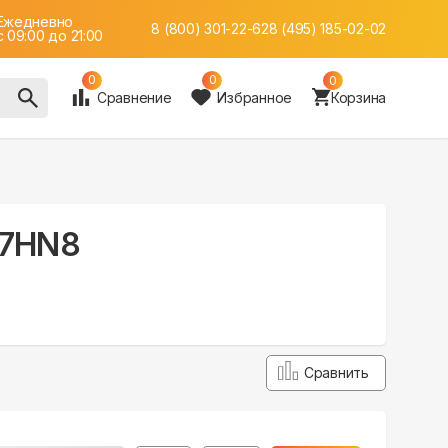
Ежедневно
8 (800) 301-22-62
8 (495) 185-02-02
c 09:00 до 21:00
0
0
0
Сравнение
Избранное
Корзина
07HN8
Сравнить