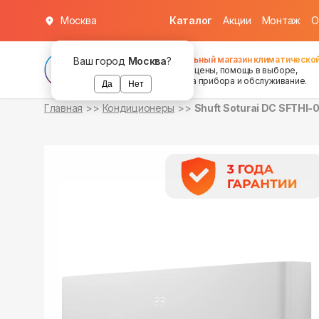
Москва
Каталог
Акции
Монтаж
О
в наличии
в наличии
Федеральный магазин климатической
Ваш город
Москва
?
хорошие цены, помощь в выборе,
установка прибора и обслуживание.
Да
Нет
Главная
Кондиционеры
Shuft Soturai DC SFTHI