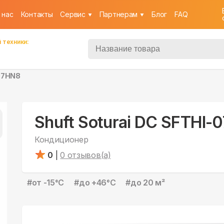
 нас
Контакты
Cервис
Партнерам
Блог
FAQ
 техники:
-07HN8
Shuft Soturai DC SFTHI-
Кондиционер
0
|
0
отзывов(а)
#
от -15°С
#
до +46°С
#
до 20 м²