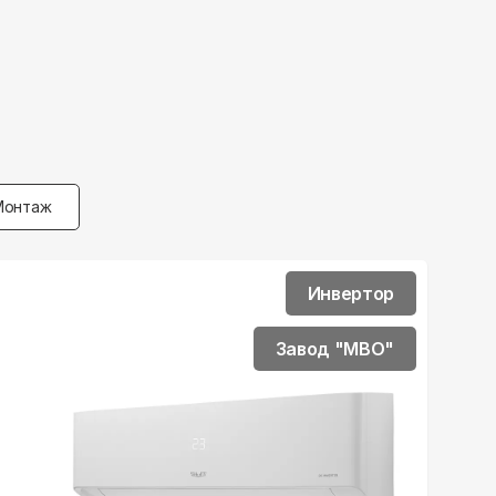
Монтаж
Инвертор
Завод "MBO"