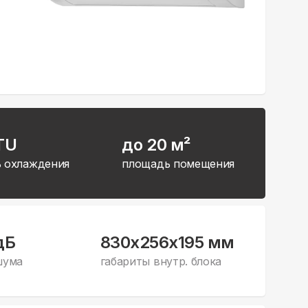
TU
до 20 м²
 охлаждения
площадь помещения
дБ
830x256x195 мм
шума
габариты внутр. блока