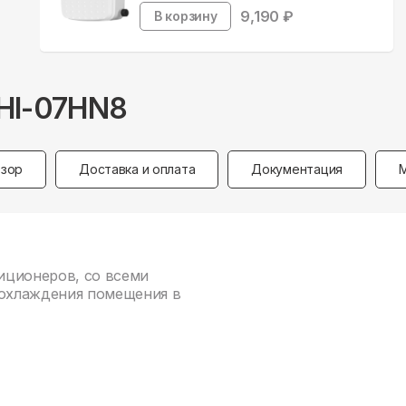
9,190
₽
В корзину
THI-07HN8
зор
Доставка и оплата
Документация
диционеров, со всеми
охлаждения помещения в