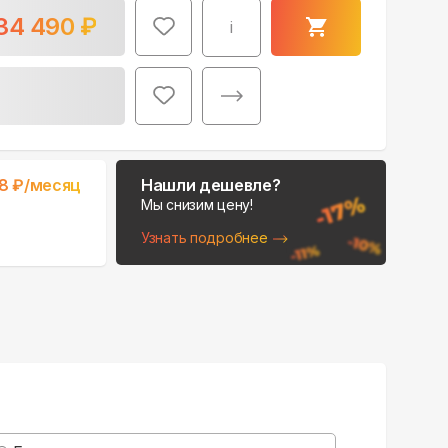
34 490
₽
i
Поможем выбрать
48
₽/месяц
Нашли дешевле?
место для монтажа:
Мы снизим цену!
В Telegram
Узнать подробнее
В WhatsApp