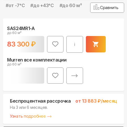
#
от -7°С
#
до +43°С
#
до 60 м²
Сравнить
SAS24MR1-A
до 60 м²
83 300
₽
i
Murren все комплектации
до 60 м²
Беспроцентная рассрочка
от
13 883
₽/месяц
На 3 или 6 месяцев.
Узнать подробнее