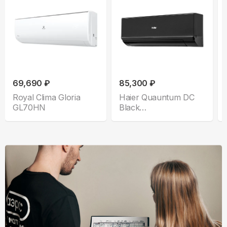
69,690 ₽
85,300 ₽
Royal Clima Gloria
Haier Quauntum DC
GL70HN
Black
AS70HQJ2HRA-B