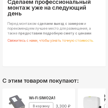
Сделаем профессиональный
монтаж уже на следующий
день
Перед монтажом
сделаем выезд с замером
и
порекомендуем лучшее место для размещения, а
также
предоставим подробную смету с ценами
Свяжитесь с нами, чтобы узнать точную стоимость.
С этим товаром покупают:
Н
Wi-Fi SIW02A1
Ne
3,300
₽
В корзину