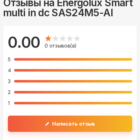
Отзывы на
Energolux Smart
multi in dc SAS24M5-AI
0.00
0
отзывов(а)
5
4
3
2
1
Написать отзыв