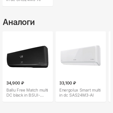
Аналоги
34,900 ₽
33,100 ₽
Ballu Free Match multi
Energolux Smart multi
DC black in BSUI-
in dc SAS24M3-AI
FM/in-24HN8/EU-BL