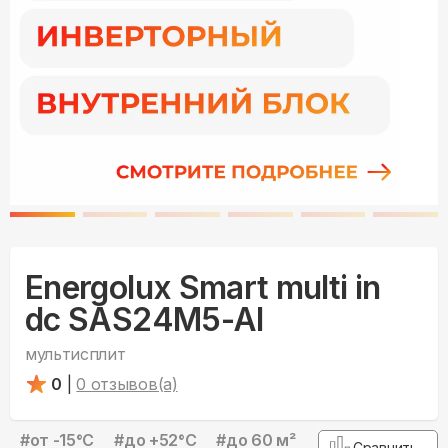
Energolux Smart multi in
dc SAS24M5-AI
мультисплит
0
|
0
отзывов(а)
#
от -15°С
#
до +52°С
#
до 60 м²
Сравнить