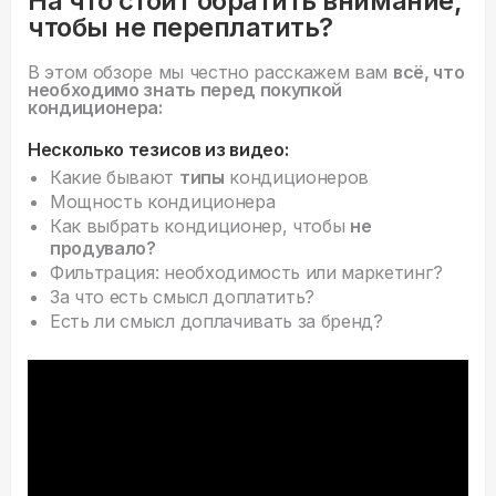
На что стоит обратить внимание,
чтобы не переплатить?
В этом обзоре мы честно расскажем вам
всё, что
необходимо знать перед покупкой
кондиционера:
Несколько тезисов из видео:
Какие бывают
типы
кондиционеров
Мощность кондиционера
Как выбрать кондиционер, чтобы
не
продувало?
Фильтрация: необходимость или маркетинг?
За что есть смысл доплатить?
Есть ли смысл доплачивать за бренд?