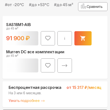
#
от -20°С
#
до +53°С
#
до 45 м²
Сравнить
SAS18M1-AIB
до 45 м²
91 900
₽
i
Murren DC все комплектации
до 45 м²
Беспроцентная рассрочка
от
15 317
₽/месяц
На 3 или 6 месяцев.
Узнать подробнее