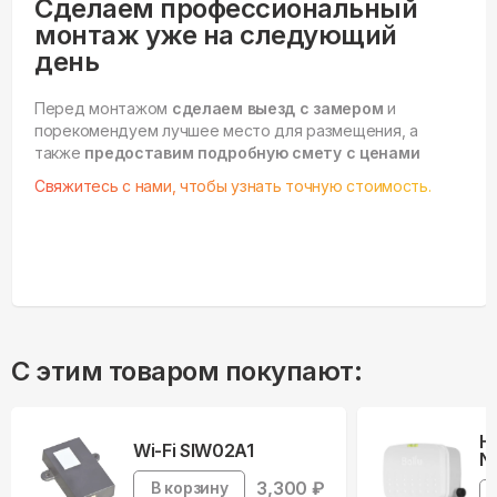
Сделаем профессиональный
монтаж уже на следующий
день
Перед монтажом
сделаем выезд с замером
и
порекомендуем лучшее место для размещения, а
также
предоставим подробную смету с ценами
Свяжитесь с нами, чтобы узнать точную стоимость.
С этим товаром покупают:
Н
Wi-Fi SIW02A1
Ne
3,300
₽
В корзину