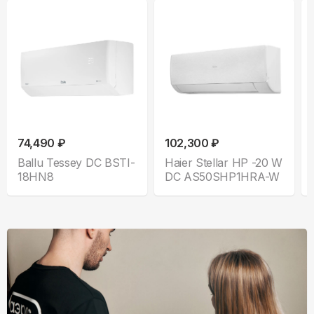
74,490 ₽
102,300 ₽
Ballu Tessey DC BSTI-
Haier Stellar HP -20 W
18HN8
DC AS50SHP1HRA-W