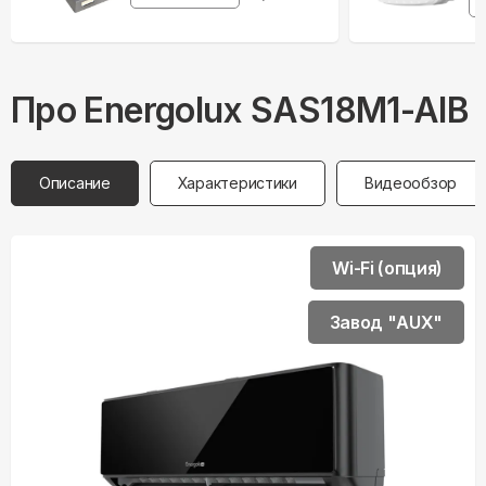
Про
Energolux
SAS18M1-AIB
Описание
Характеристики
Видеообзор
Wi-Fi (опция)
Завод "AUX"