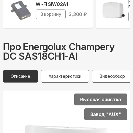
Н
Wi-Fi SIW02A1
Ne
3,300
₽
В корзину
Про
Energolux
Champery
DC SAS18CH1-AI
Описание
Характеристики
Видеообзор
Высокая очистка
Завод "AUX"