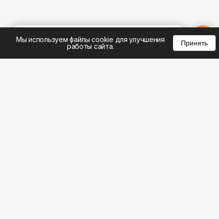
%
0
0
0
Мы используем файлы cookie для улучшения
Принять
работы сайта.
8 (495) 185-02-02
8 (800) 301-22-62
WhatsApp: 8 (999) 833-22-62
info@aeros.su
Политика конфиденциальности
1-й Волоколамский проезд, 10с16 метро
Панфиловская