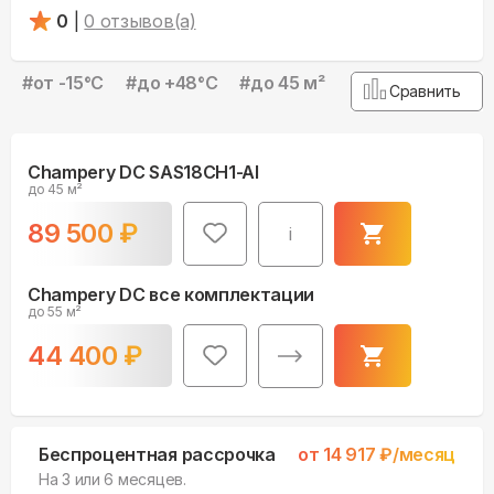
0
|
0
отзывов(а)
#
от -15°С
#
до +48°С
#
до 45 м²
Сравнить
Champery DC SAS18CH1-AI
до 45 м²
89 500
₽
i
Champery DC все комплектации
до 55 м²
44 400
₽
Беспроцентная рассрочка
от
14 917
₽/месяц
На 3 или 6 месяцев.