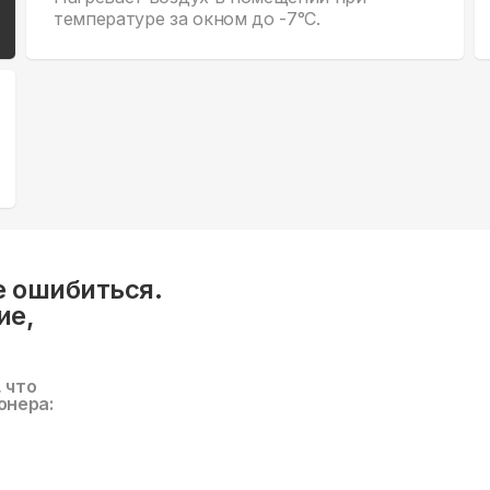
температуре за окном до -7°С.
е ошибиться.
ие,
, что
онера: