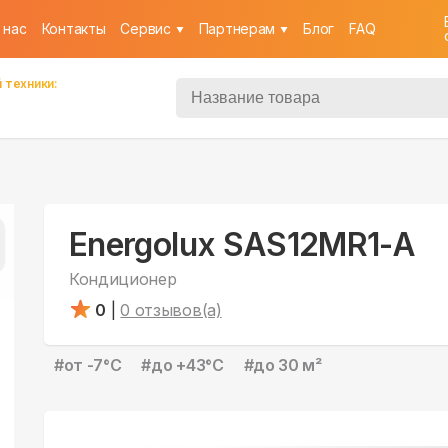
 нас
Контакты
Cервис
Партнерам
Блог
FAQ
 техники:
Energolux SAS12MR1-A
Кондиционер
0
|
0
отзывов(а)
#
от -7°С
#
до +43°С
#
до 30 м²