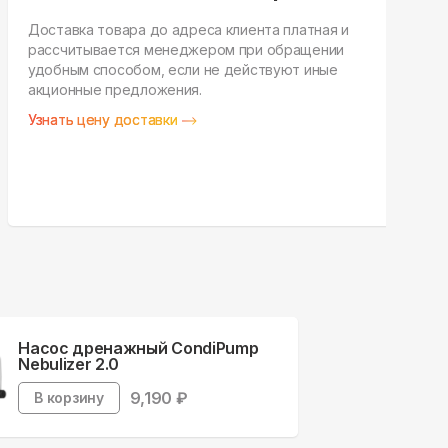
Доставка товара до адреса клиента платная и
рассчитывается менеджером при обращении
Н
удобным способом, если не действуют иные
п
акционные предложения.
у
Узнать цену доставки
З
Насос дренажный CondiPump
Nebulizer 2.0
9,190
₽
В корзину