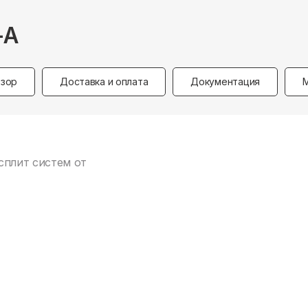
-A
зор
Доставка и оплата
Документация
сплит систем от