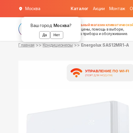
Москва
Каталог
Акции
Монтаж
О
в наличии
Федеральный магазин климатической
Ваш город
Москва
?
хорошие цены, помощь в выборе,
установка прибора и обслуживание.
Да
Нет
Главная
Кондиционеры
Energolux SAS12MR1-A