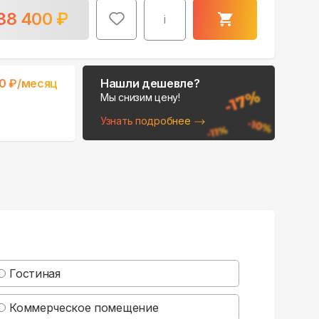
38 400
₽
i
0
₽/месяц
Нашли дешевле?
Мы снизим цену!
Узнать подробнее
Поможем выбрать
место для монтажа:
В Telegram
В WhatsApp
Гостиная
Коммерческое помещение