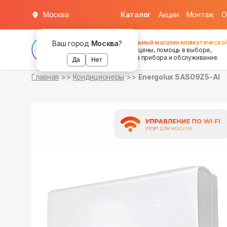
Москва
Каталог
Акции
Монтаж
О
в наличии
в наличии
Федеральный магазин климатической
Ваш город
Москва
?
хорошие цены, помощь в выборе,
установка прибора и обслуживание.
Да
Нет
Главная
Кондиционеры
Energolux SAS09Z5-AI