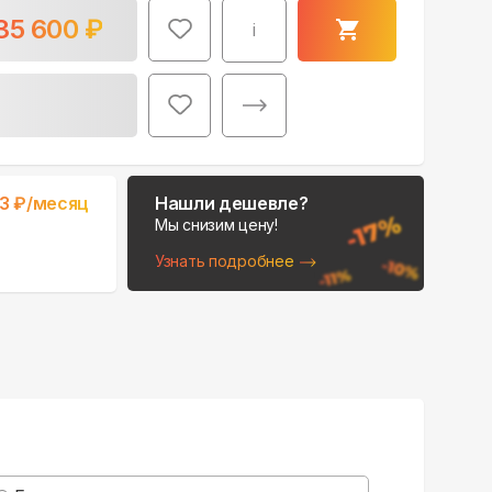
35 600
₽
i
Поможем выбрать
3
₽/месяц
Нашли дешевле?
место для монтажа:
Мы снизим цену!
В Telegram
Узнать подробнее
В WhatsApp