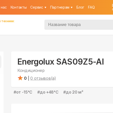
 нас
Контакты
Cервис
Партнерам
Блог
FAQ
 техники:
Energolux SAS09Z5-AI
Кондиционер
0
|
0
отзывов(а)
#
от -15°С
#
до +48°С
#
до 20 м²