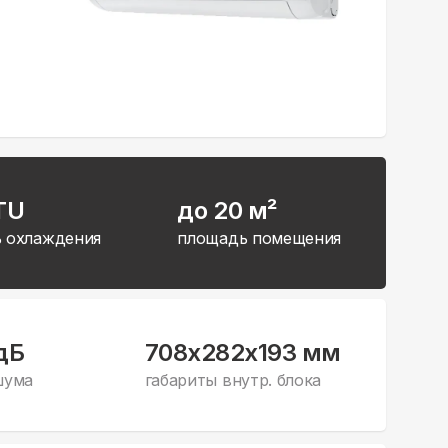
TU
до 20 м²
 охлаждения
площадь помещения
дБ
708x282x193 мм
шума
габариты внутр. блока