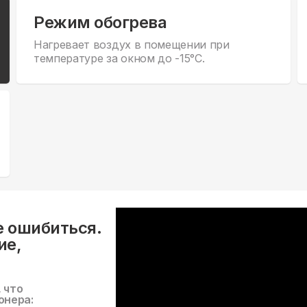
Режим обогрева
Нагревает воздух в помещении при
температуре за окном до -15°С.
е ошибиться.
ие,
, что
онера: