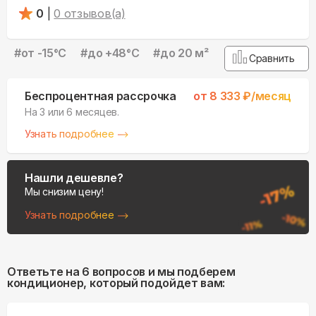
0
|
0
отзывов(а)
#
от -15°С
#
до +48°С
#
до 20 м²
Сравнить
Беспроцентная рассрочка
от
8 333
₽/месяц
На 3 или 6 месяцев.
Узнать подробнее
Нашли дешевле?
Мы снизим цену!
Узнать подробнее
Ответьте на 6 вопросов и мы подберем
кондиционер, который подойдет вам: