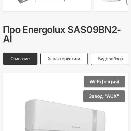
Про
Energolux
SAS09BN2-
AI
Описание
Характеристики
Видеообзор
Wi-Fi (опция)
Завод "AUX"