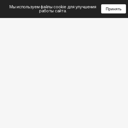
%
0
0
0
Мы используем файлы cookie для улучшения
Принять
работы сайта.
8 (495) 185-02-02
8 (800) 301-22-62
WhatsApp: 8 (999) 833-22-62
info@aeros.su
Политика конфиденциальности
1-й Волоколамский проезд, 10с16 метро
Панфиловская
Честные обзоры на климатическую технику: