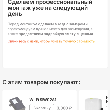
Сделаем профессиональный
монтаж уже на следующий
день
Перед монтажом
сделаем выезд с замером
и
порекомендуем лучшее место для размещения, а
также
предоставим подробную смету с ценами
Свяжитесь с нами, чтобы узнать точную стоимость.
С этим товаром покупают:
Н
Wi-Fi SIW02A1
Ne
3,300
₽
В корзину