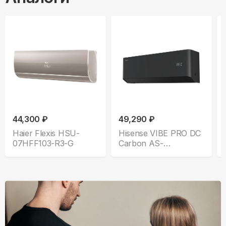
44,300 ₽
49,290 ₽
Haier Flexis HSU-
Hisense VIBE PRO DC
07HFF103-R3-G
Carbon AS-
10UW4RLCHB00(B)