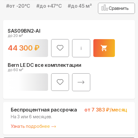
#
от -20°С
#
до +47°С
#
до 45 м²
Сравнить
SAS09BN2-AI
до 20 м²
44 300
₽
i
Bern LE DC все комплектации
до 60 м²
Беспроцентная рассрочка
от
7 383
₽/месяц
На 3 или 6 месяцев.
Узнать подробнее