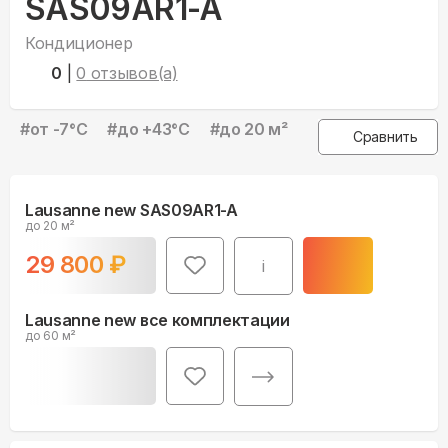
SAS09AR1-A
Кондиционер
0
|
0
отзывов(а)
#
от -7°С
#
до +43°С
#
до 20 м²
Сравнить
Lausanne new SAS09AR1-A
до 20 м²
29 800
₽
i
Lausanne new все комплектации
до 60 м²