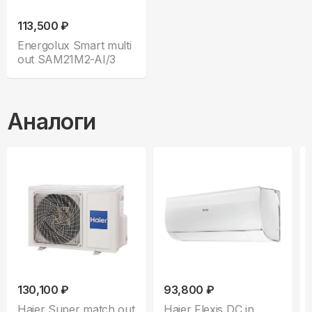
113,500 ₽
Energolux Smart multi
out SAM21M2-AI/3
Аналоги
130,100 ₽
93,800 ₽
Haier Super match out
Haier Flexis DC in