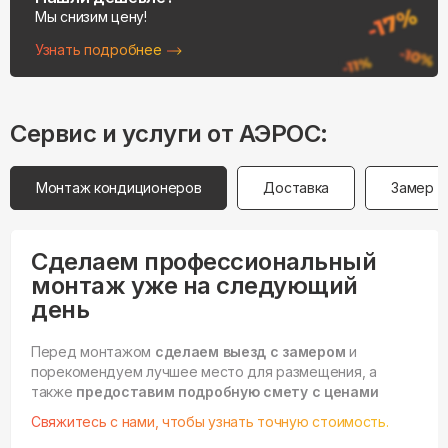
Мы снизим цену!
Узнать подробнее
Сервис и услуги от АЭРОС:
Монтаж кондиционеров
Доставка
Замер
Сделаем профессиональный
монтаж уже на следующий
день
Перед монтажом
сделаем выезд с замером
и
порекомендуем лучшее место для размещения, а
также
предоставим подробную смету с ценами
Свяжитесь с нами, чтобы узнать точную стоимость.