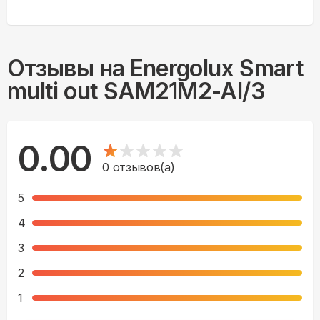
Отзывы на
Energolux Smart
multi out SAM21M2-AI/3
0.00
0
отзывов(а)
5
4
3
2
1