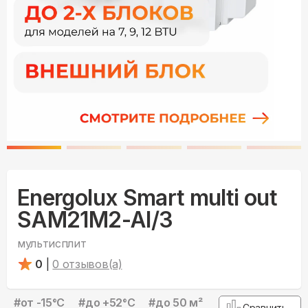
Energolux Smart multi out
SAM21M2-AI/3
мультисплит
0
|
0
отзывов(а)
#
от -15°С
#
до +52°С
#
до 50 м²
Сравнить