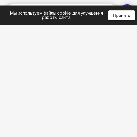
%
0
0
0
Мы используем файлы cookie для улучшения
Принять
работы сайта.
8 (495) 185-02-02
8 (800) 301-22-62
WhatsApp: 8 (999) 833-22-62
info@aeros.su
Политика конфиденциальности
1-й Волоколамский проезд, 10с16 метро
Панфиловская