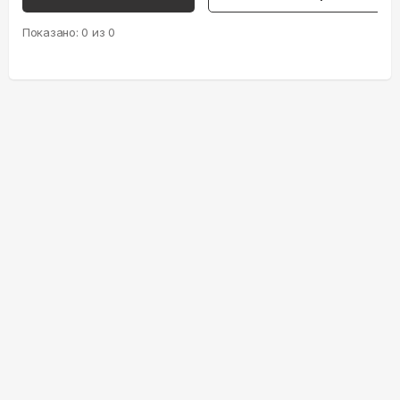
Показано:
0
из
0