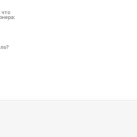
, что
онера:
ало?