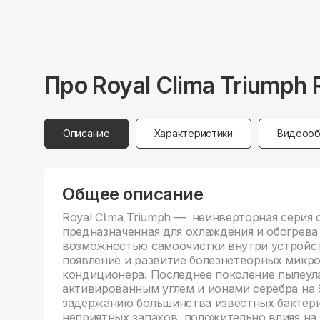
Про
Royal Clima
Triumph
Описание
Характеристики
Видеооб
Общее описание
Royal Clima Triumph — неинверторная серия 
предназначенная для охлаждения и обогрев
возможностью самоочистки внутри устройст
появление и развитие болезнетворных микр
кондиционера. Последнее поколение пылеу
активированным углем и ионами серебра на
задержанию большинства известных бактери
неприятных запахов, положительно влияя на 