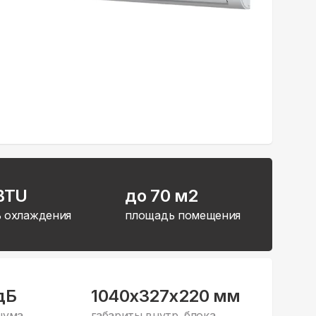
BTU
до 70 м2
 охлаждения
площадь помещения
дБ
1040x327x220 мм
шума
габариты внутр. блока