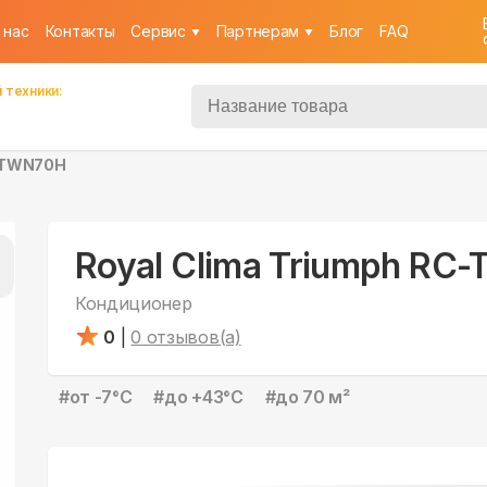
 нас
Контакты
Cервис
Партнерам
Блог
FAQ
 техники:
C-TWN70H
Royal Clima Triumph RC
Кондиционер
0
|
0
отзывов(а)
#
от -7°С
#
до +43°С
#
до 70 м²