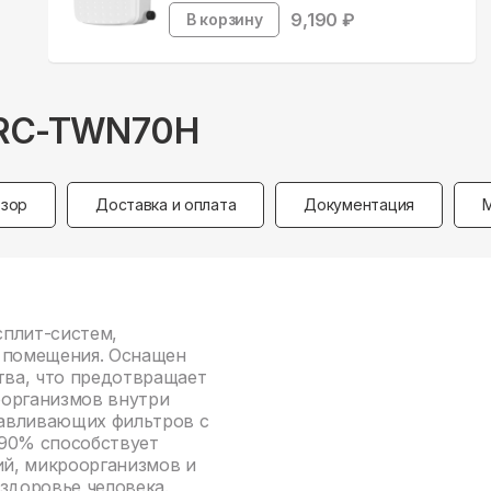
9,190
₽
В корзину
 RC-TWN70H
зор
Доставка и оплата
Документация
сплит-систем,
а помещения. Оснащен
ва, что предотвращает
оорганизмов внутри
лавливающих фильтров с
 90% способствует
й, микроорганизмов и
здоровье человека.