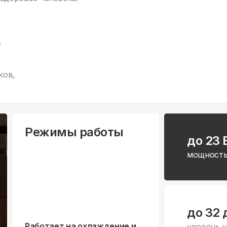
,
ков,
Режимы работы
до 23 
мощность
до 32 
Работает на охлаждение и
уровень 