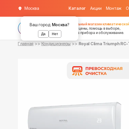
Москва
Каталог
Акции
Монтаж
О
в наличии
в наличии
Федеральный магазин климатической
Ваш город
Москва
?
хорошие цены, помощь в выборе,
установка прибора и обслуживание.
Да
Нет
Главная
Кондиционеры
Royal Clima Triumph R