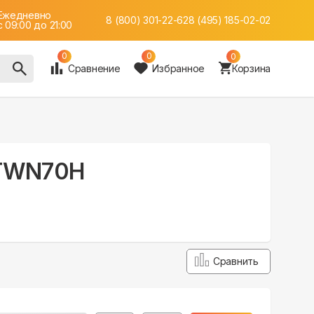
Ежедневно
8 (800) 301-22-62
8 (495) 185-02-02
c 09:00 до 21:00
0
0
0
Сравнение
Избранное
Корзина
-TWN70H
Сравнить