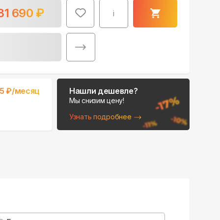
81 690
₽
i
Поможем выбрать
15
₽/месяц
Нашли дешевле?
место для монтажа:
Мы снизим цену!
В Telegram
Узнать подробнее
В WhatsApp