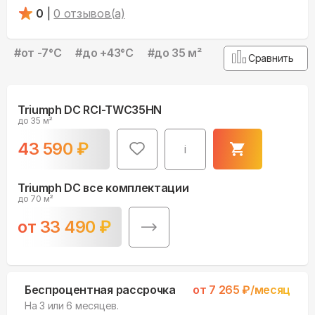
0
|
0
отзывов(а)
#
от -7°С
#
до +43°С
#
до 35 м²
Сравнить
Triumph DC RCI-TWC35HN
до 35 м²
43 590
₽
i
Triumph DC все комплектации
до 70 м²
от
33 490
₽
Беспроцентная рассрочка
от
7 265
₽/месяц
На 3 или 6 месяцев.