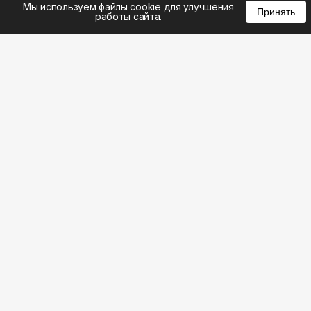
Мы используем файлы cookie для улучшения
Принять
работы сайта.
8 (495) 185-02-02
8 (800) 301-22-62
WhatsApp: 8 (999) 833-22-62
info@aeros.su
Политика конфиденциальности
1-й Волоколамский проезд, 10с16 метро
Панфиловская
Честные обзоры на климатическую технику:
Наш ВК видео