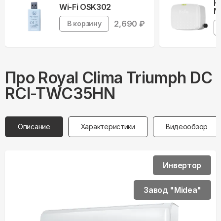
Н
Wi-Fi OSK302
N
2,690
₽
В корзину
Про
Royal Clima
Triumph DC
RCI-TWC35HN
Описание
Характеристики
Видеообзор
Инвертор
Завод "Midea"