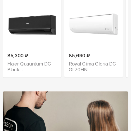
85,300 ₽
85,690 ₽
Haier Quauntum DC
Royal Clima Gloria DC
Black
GL70HN
AS70HQJ2HRA-B