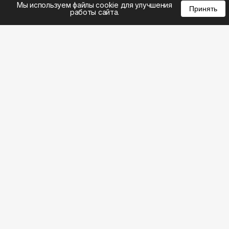
Мы используем файлы cookie для улучшения
Принять
работы сайта.
8 (495) 185-02-02
8 (800) 301-22-62
WhatsApp: 8 (999) 833-22-62
info@aeros.su
Политика конфиденциальности
1-й Волоколамский проезд, 10с16 метро
Панфиловская
Честные обзоры на климатическую технику: