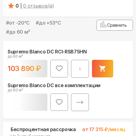
0
|
0
отзывов(а)
#
от -20°С
#
до +53°С
Сравнить
#
до 60 м²
Supremo Blanco DC RCI-RSB75HN
до 60 м²
103 890
₽
i
Supremo Blanco DC все комплектации
до 60 м²
Беспроцентная рассрочка
от
17 315
₽/месяц