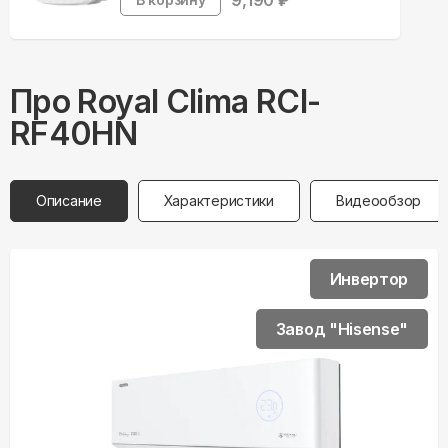
9,190
₽
Про
Royal Clima
RCI-
RF40HN
Описание
Характеристики
Видеообзор
Инвертор
Завод "Hisense"