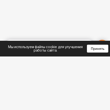
%
0
0
0
Мы используем файлы cookie для улучшения
Принять
работы сайта.
8 (495) 185-02-02
8 (800) 301-22-62
WhatsApp: 8 (999) 833-22-62
info@aeros.su