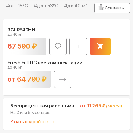
#
от -15°С
#
до +53°С
#
до 40 м²
Сравнить
RCI-RF40HN
до 40 м²
67 590
₽
i
Fresh Full DC все комплектации
до 40 м²
от
64 790
₽
Беспроцентная рассрочка
от
11 265
₽/месяц
На 3 или 6 месяцев.
Узнать подробнее