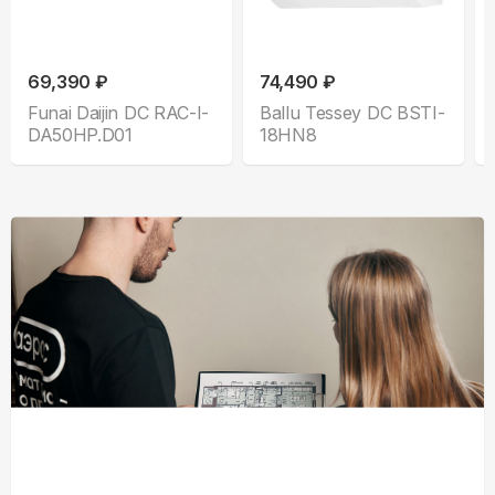
69,390 ₽
74,490 ₽
Funai Daijin DC RAC-I-
Ballu Tessey DC BSTI-
DA50HP.D01
18HN8