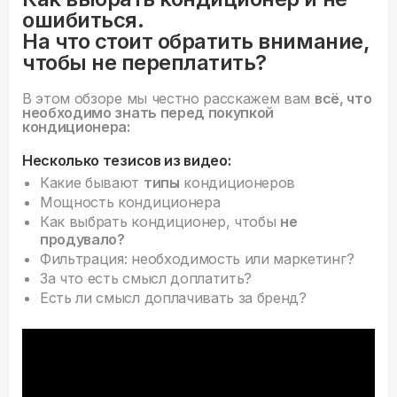
ошибиться.
На что стоит обратить внимание,
чтобы не переплатить?
В этом обзоре мы честно расскажем вам
всё, что
необходимо знать перед покупкой
кондиционера:
Несколько тезисов из видео:
Какие бывают
типы
кондиционеров
Мощность кондиционера
Как выбрать кондиционер, чтобы
не
продувало?
Фильтрация: необходимость или маркетинг?
За что есть смысл доплатить?
Есть ли смысл доплачивать за бренд?