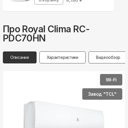
9,190
₽
Про
Royal Clima
RC-
PDC70HN
Описание
Характеристики
Видеообзор
Wi-Fi
Завод "TCL"