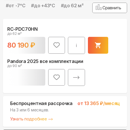
#
от -7°С
#
до +43°С
#
до 62 м²
Сравнить
RC-PDC70HN
до 62 м²
80 190
₽
i
Pandora 2025 все комплектации
до 90 м²
Беспроцентная рассрочка
от
13 365
₽/месяц
На 3 или 6 месяцев.
Узнать подробнее