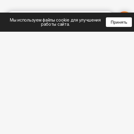
%
0
0
0
Мы используем файлы cookie для улучшения
Принять
работы сайта.
8 (495) 185-02-02
8 (800) 301-22-62
WhatsApp: 8 (999) 833-22-62
info@aeros.su
Политика конфиденциальности
1-й Волоколамский проезд, 10с16 метро
Панфиловская