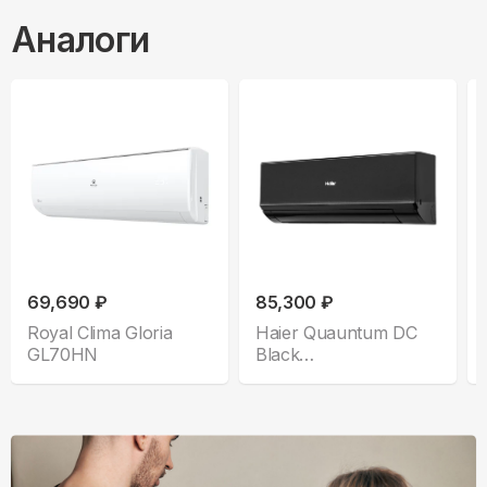
Аналоги
69,690 ₽
85,300 ₽
Royal Clima Gloria
Haier Quauntum DC
GL70HN
Black
AS70HQJ2HRA-B