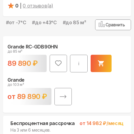
0
|
0
отзывов(а)
#
от -7°С
#
до +43°С
#
до 85 м²
Сравнить
Grande RC-GDB90HN
до 85 м²
89 890
₽
i
Grande
до 103 м²
от
89 890
₽
Беспроцентная рассрочка
от
14 982
₽/месяц
На 3 или 6 месяцев.