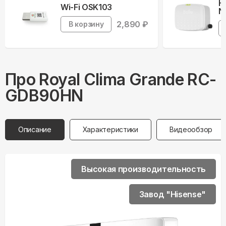
Н
Wi-Fi OSK103
N
2,890
₽
В корзину
Про
Royal Clima
Grande RC-
GDB90HN
Описание
Характеристики
Видеообзор
Высокая производительность
Завод "Hisense"