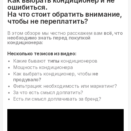
Как выбрать кондиционер и не
ошибиться.
На что стоит обратить внимание,
чтобы не переплатить?
В этом обзоре мы честно расскажем вам
всё, что
необходимо знать перед покупкой
кондиционера:
Несколько тезисов из видео:
Какие бывают
типы
кондиционеров
Мощность кондиционера
Как выбрать кондиционер, чтобы
не
продувало?
Фильтрация: необходимость или маркетинг?
За что есть смысл доплатить?
Есть ли смысл доплачивать за бренд?