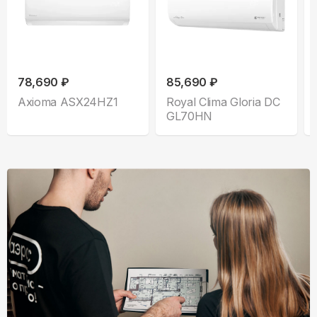
78,690 ₽
85,690 ₽
Axioma ASX24HZ1
Royal Clima Gloria DC
GL70HN