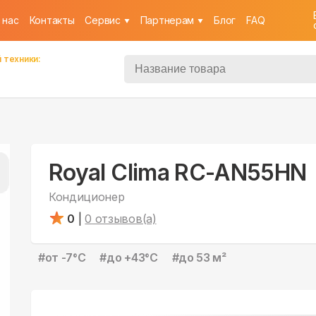
 нас
Контакты
Cервис
Партнерам
Блог
FAQ
 техники:
Royal Clima RC-AN55HN
Кондиционер
0
|
0
отзывов(а)
#
от -7°С
#
до +43°С
#
до 53 м²