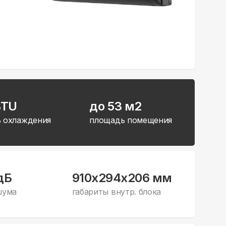
BTU
до 53 м2
 охлаждения
площадь помещения
дБ
910x294x206 мм
шума
габариты внутр. блока