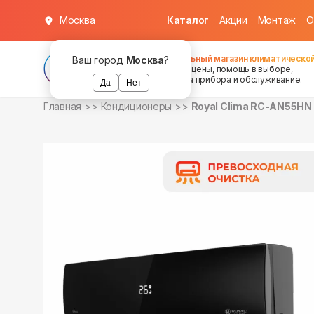
Москва
Каталог
Акции
Монтаж
О
в наличии
в наличии
Федеральный магазин климатической
Ваш город
Москва
?
хорошие цены, помощь в выборе,
установка прибора и обслуживание.
Да
Нет
Главная
Кондиционеры
Royal Clima RC-AN55HN