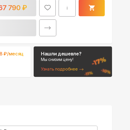
67 790
₽
i
Поможем выбрать
98
₽/месяц
Нашли дешевле?
место для монтажа:
Мы снизим цену!
В Telegram
Узнать подробнее
В WhatsApp