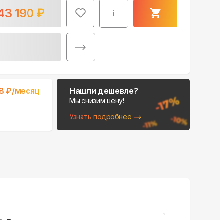
43 190
₽
i
Поможем выбрать
98
₽/месяц
Нашли дешевле?
место для монтажа:
Мы снизим цену!
В Telegram
Узнать подробнее
В WhatsApp