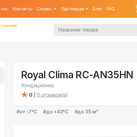
 нас
Контакты
Cервис
Партнерам
Блог
FAQ
 техники:
Royal Clima RC-AN35HN
Кондиционер
0
|
0
отзывов(а)
#
от -7°С
#
до +43°С
#
до 35 м²