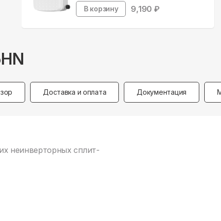
9,190
₽
В корзину
5HN
зор
Доставка и оплата
Документация
ских неинверторных сплит-