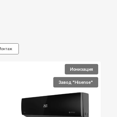
Монтаж
Ионизация
Завод "Hisense"