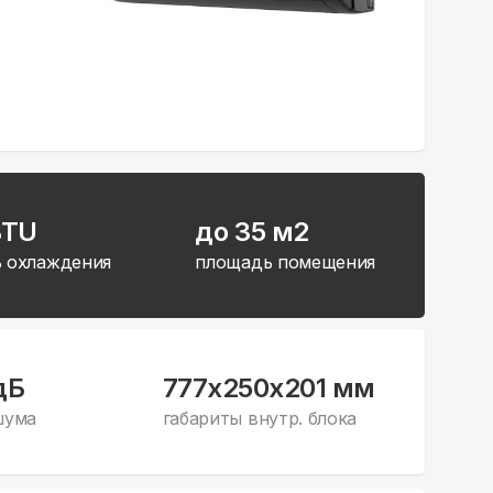
BTU
до 35 м2
 охлаждения
площадь помещения
дБ
777x250x201 мм
шума
габариты внутр. блока