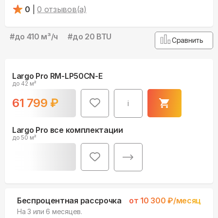
0
|
0
отзывов(а)
#
до 410 м³/ч
#
до 20 BTU
Сравнить
Largo Pro RM-LP50CN-E
до 42 м²
61 799
₽
i
Largo Pro все комплектации
до 50 м²
Беспроцентная рассрочка
от
10 300
₽/месяц
На 3 или 6 месяцев.