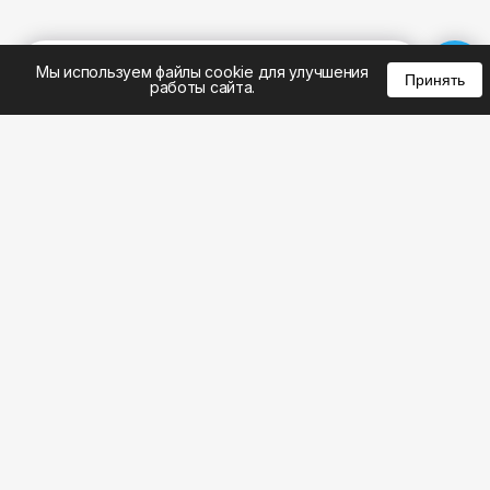
%
0
0
0
Мы используем файлы cookie для улучшения
Принять
работы сайта.
8 (495) 185-02-02
8 (800) 301-22-62
WhatsApp: 8 (999) 833-22-62
info@aeros.su
Политика конфиденциальности
1-й Волоколамский проезд, 10с16 метро
Панфиловская