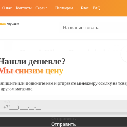
 нас
Контакты
Cервис
Партнерам
Блог
FAQ
 техники:
Royal Clima Prestigio in
мультисплит
0
|
0
отзывов(а)
#
от -15°С
#
до +50°С
#
до 23 м²
Prestigio in RCI-PX09HN
до 23 м²