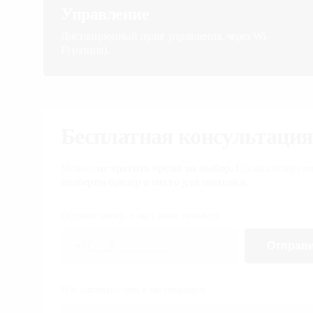
Управление
Дистанционный пульт управления,
через Wi-Fi (опция).
Бесплатная консультац
экспертом
Можно
не тратить время на выбор.
Проанал
ситуацию,
подберем бризер и место для мо
Оставьте заявку, и мы с вами свяжемся.
Отправ
Или напишите нам в мессенджерах: