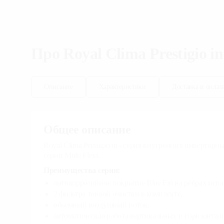
Про
Royal Clima
Prestigi
Описание
Характеристики
Доставка и
Общее описание
Royal Clima Prestigio in - серия внyтренних 
сплит систем серии Multi Flexi.
Преимущества серии:
антикоррозийное покрытие Blue Fin на рёб
2 фильтра тонкой очистки в комплекте,
обьемный воздушный поток,
автоматическая работа вертикальных и г