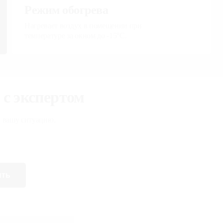
Режим обогрева
Нагревает воздух в помещении при
температуре за окном до -15°С.
ия с
изируем вашу
нтажа.
ить