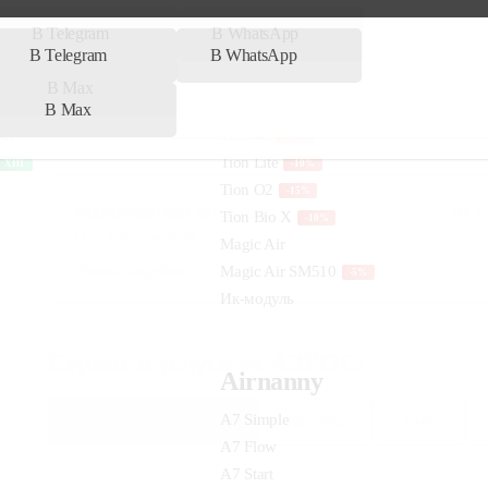
Prestigio in все комплектации
до 30 м²
Multi Flexi EU out DC все комплектации
внешний блок
Беспроцентная рассрочка
от
3 2
На 3 или 6 месяцев.
Узнать подробнее
Сервис и услуги от АЭРОС:
Монтаж кондиционеров
Доставка
Замер