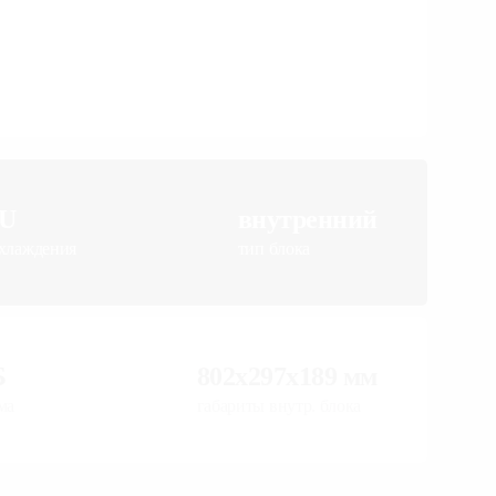
TU
внутренний
 охлаждения
тип блока
дБ
802x297x189 мм
шума
габариты внутр. блока