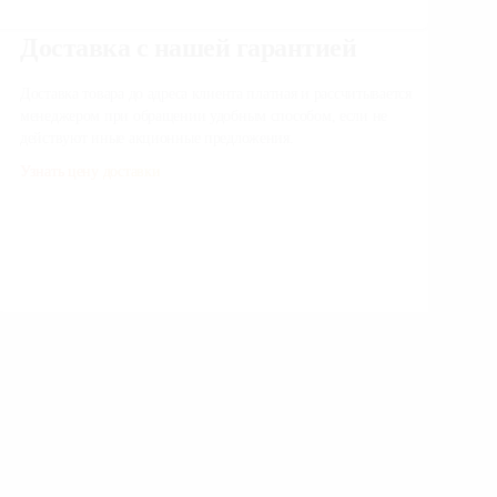
Доставка с нашей гарантией
По
дл
Доставка товара до адреса клиента платная и
рассчитывается менеджером при обращении
Наш
удобным способом, если не действуют иные
под
акционные предложения.
уста
Узнать цену доставки
Зак