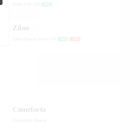
Поможем выбрать
место для монтажа:
В Telegram
98
₽/месяц
Нашли дешевле?
В WhatsApp
Мы снизим цену!
Узнать подробнее
Гарантия
Оплата
Для Юр.лиц