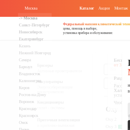
Москва
Каталог
Акции
Монтаж
О
в наличии
в наличии
в наличии
Федеральный магазин климатической
хорошие цены, помощь в выборе,
установка прибора и обслуживание.