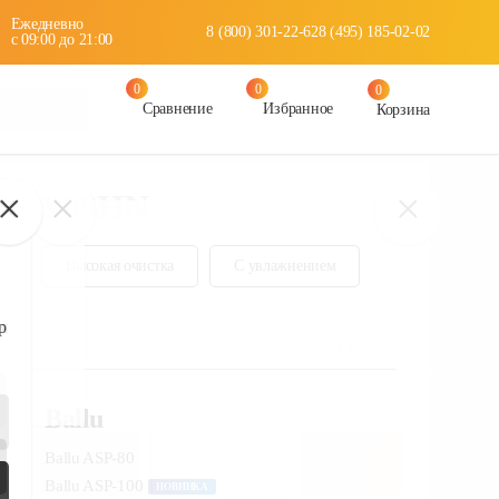
Ежедневно
8 (800) 301-22-62
8 (495) 185-02-02
c 09:00 до 21:00
0
0
0
Сравнение
Избранное
Корзина
 RCI-PX09HN
Сравнить
19 790
₽
i