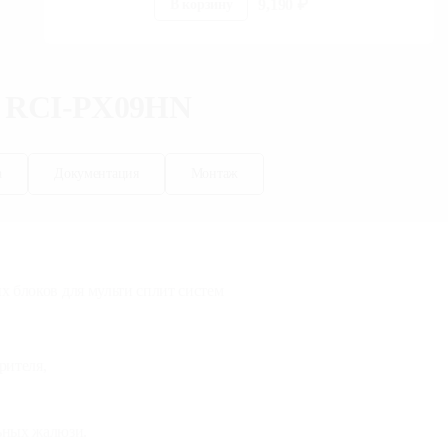
9,190
₽
В корзину
o in RCI-PX09HN
 оплата
Документация
Монтаж
инверторных блоков для мульти
рах испарителя,
оризонтальных жалюзи.