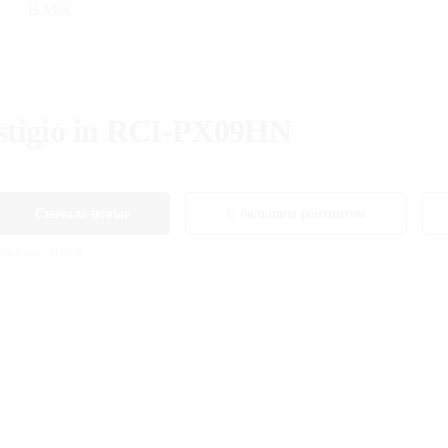
В Max
restigio in RCI-PX09HN
Сначала новые
С большим рейтингом
Показано:
0
из
0