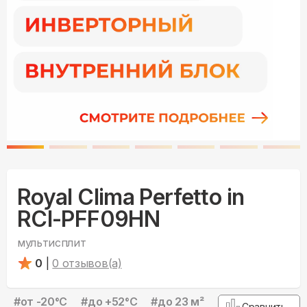
Royal Clima Perfetto in
RCI-PFF09HN
мультисплит
0
|
0
отзывов(а)
#
от -20°С
#
до +52°С
#
до 23 м²
Сравнить