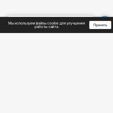
%
0
0
0
Мы используем файлы cookie для улучшения
Принять
работы сайта.
8 (495) 185-02-02
8 (800) 301-22-62
WhatsApp: 8 (999) 833-22-62
info@aeros.su
Политика конфиденциальности
1-й Волоколамский проезд, 10с16 метро