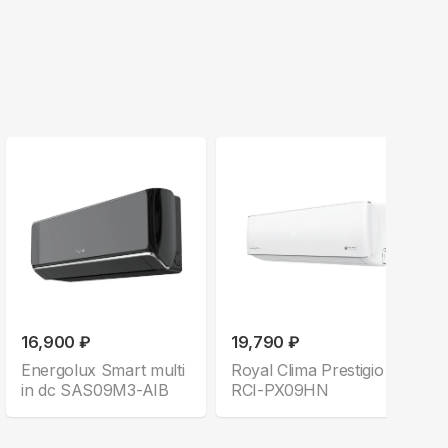
16,900 ₽
19,790 ₽
Energolux Smart multi
Royal Clima Prestigio in
F
in dc SAS09M3-AIB
RCI-PX09HN