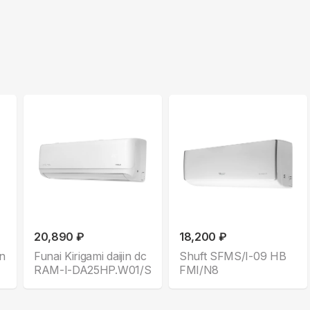
20,890 ₽
18,200 ₽
in
Funai Kirigami daijin dc
Shuft SFMS/I-09 HB
RAM-I-DA25HP.W01/S
FMI/N8