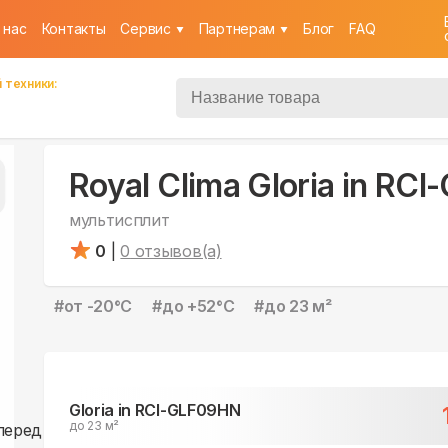
 нас
Контакты
Cервис
Партнерам
Блог
FAQ
 техники:
Royal Clima Gloria in RC
мультисплит
0
|
0
отзывов(а)
#
от -20°С
#
до +52°С
#
до 23 м²
Gloria in RCI-GLF09HN
до 23 м²