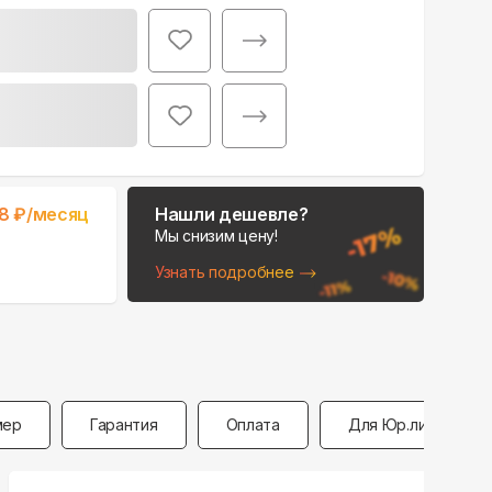
Поможем выбрать
место для монтажа:
В Telegram
8
₽/месяц
Нашли дешевле?
В WhatsApp
Мы снизим цену!
Узнать подробнее
мер
Гарантия
Оплата
Для Юр.лиц