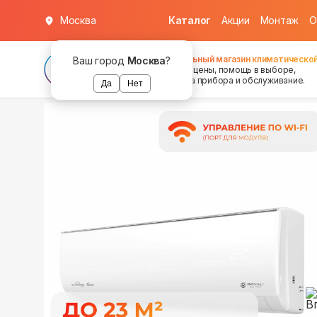
Москва
Каталог
Акции
Монтаж
О
в наличии
в наличии
в наличии
Федеральный магазин климатической
Ваш город
Москва
?
хорошие цены, помощь в выборе,
установка прибора и обслуживание.
Да
Нет