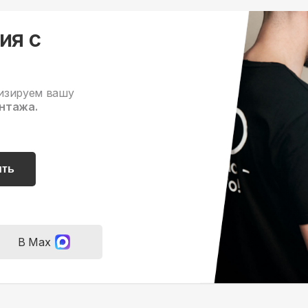
ия с
изируем вашу
нтажа.
ить
В Max