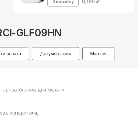
9,190
₽
В корзину
n RCI-GLF09HN
а и оплата
Документация
Монтаж
ерторных блоков для мульти
рах испарителя,