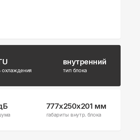
TU
внутренний
 охлаждения
тип блока
дБ
777x250x201 мм
шума
габариты внутр. блока