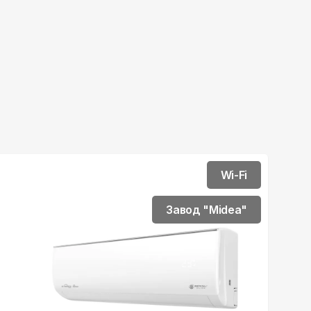
Wi-Fi
Завод "Midea"