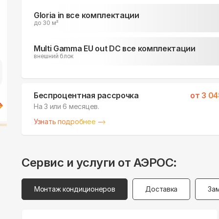
Gloria in все комплектации
до 30 м²
Multi Gamma EU out DC все комплектации
внешний блок
Беспроцентная рассрочка
от
3 04
На 3 или 6 месяцев.
Узнать подробнее
Сервис и услуги от АЭРОС:
Монтаж кондиционеров
Доставка
За