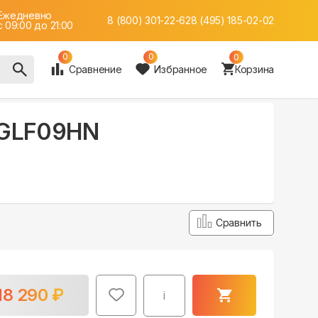
Ежедневно
8 (800) 301-22-62
8 (495) 185-02-02
c 09:00 до 21:00
0
0
0
Сравнение
Избранное
Корзина
I-GLF09HN
Сравнить
18 290
₽
i