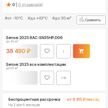
0
|
0
отзывов(а)
#
от -10°С
#
до +43°С
#
до 30 м²
Сравнить
Sensei 2025 RAC-SN35HP.D06
до 30 м²
38 490
₽
i
Sensei 2025 все комплектации
до 60 м²
Беспроцентная рассрочка
от
6 415
₽/месяц
На 3 или 6 месяцев.