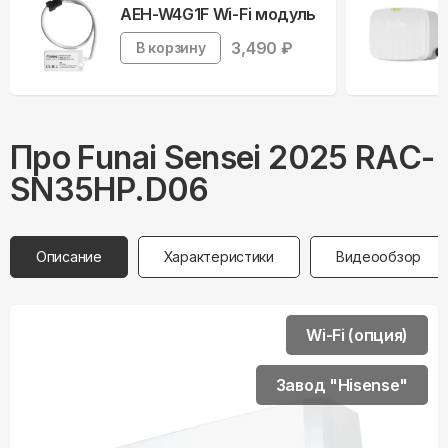
AEH-W4G1F Wi-Fi модуль
3,490
₽
В корзину
Про
Funai
Sensei 2025 RAC-
SN35HP.D06
Описание
Характеристики
Видеообзор
Wi-Fi (опция)
Завод "Hisense"