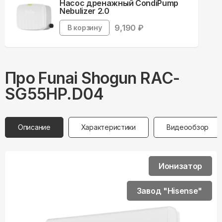
Насос дренажный CondiPump
Nebulizer 2.0
9,190
₽
В корзину
Про
Funai
Shogun RAC-
SG55HP.D04
Описание
Характеристики
Видеообзор
Ионизатор
Завод "Hisense"