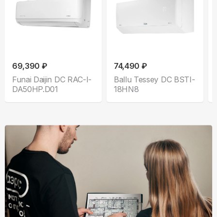
69,390 ₽
74,490 ₽
Funai Daijin DC RAC-I-
Ballu Tessey DC BSTI-
DA50HP.D01
18HN8