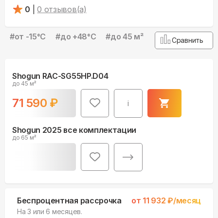
0
|
0
отзывов(а)
#
от -15°С
#
до +48°С
#
до 45 м²
Сравнить
Shogun RAC-SG55HP.D04
до 45 м²
71 590
₽
i
Shogun 2025 все комплектации
до 65 м²
Беспроцентная рассрочка
от
11 932
₽/месяц
На 3 или 6 месяцев.